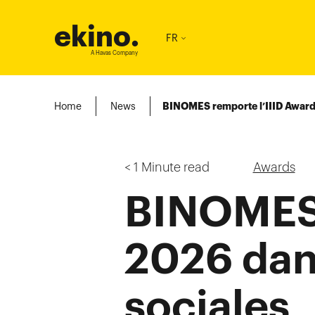
ekino
.
FR
A Havas Company
Home
News
BINOMES remporte l’IIID Award 
< 1
Minute read
Awards
BINOMES 
2026 dans
sociales