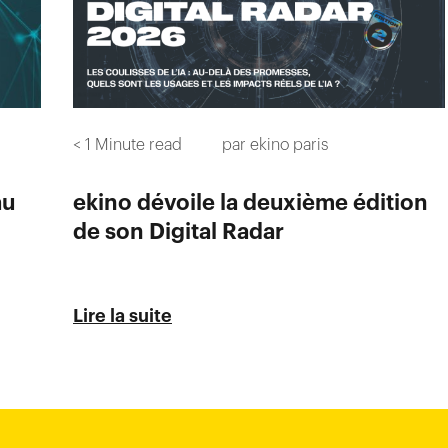
< 1
Minute read
par
ekino paris
au
ekino dévoile la deuxième édition
de son Digital Radar
Lire la suite
Chi-Minh City