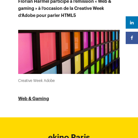
Florian Harmel participe à l’émission « Web &
gaming » à l’occasion de la Creative Week
d’Adobe pour parler HTML5
Creative Week Adobe
Web & Gaming
ekino Bordeaux
ekino New York
ekino Ho Chi
ekino Hong
ekino Paris
ekino
ekino