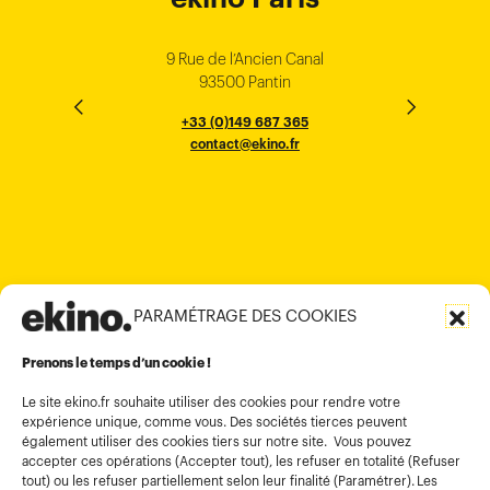
Singapore
Bangalore
Minh City
Kong
9 Rue de l’Ancien Canal
1 cours Xavier Arnozan
200 Madison Ave
33000 Bordeaux
93500 Pantin
NEW YORK
THE EMPORIUM, 3rd Floor
25F, Paul Y. Centre 51
124, Surya Chambers
80 Robinson Road
10016
184 Le Dai Hanh, Phu Tho Ward
6th Floor, HAL Old Airport Rd
Hung To Rd, Kwan Tong
Singapore 068898
+33 (0)5 57 22 76 60
+33 (0)149 687 365
Murugesh Pallya, Karnataka
Ho-Chi-Minh City
Hong Kong
contact@ekino.fr
contact@ekino.fr
+84909233727
+65 6317 6600
contact@ekino.sg
Bengaluru 560017
contact@ekino.com
+84 28 6670 6050
+852 2590 1800
contact@ekino.com
contact@ekino.vn
+91 (0) 80 4691 9000
contact@ekino.in
PARAMÉTRAGE DES COOKIES
Informations légales
Conditions générales d’utilisation
Prenons le temps d’un cookie !
Politique de confidentialité
Le site ekino.fr souhaite utiliser des cookies pour rendre votre
expérience unique, comme vous. Des sociétés tierces peuvent
Politique cookies
également utiliser des cookies tiers sur notre site. Vous pouvez
accepter ces opérations (Accepter tout), les refuser en totalité (Refuser
Gestion des cookies
tout) ou les refuser partiellement selon leur finalité (Paramétrer). Les