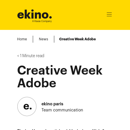
ekino
.
Ouvrir
le
A Havas Company
menu
Home
News
Creative Week Adobe
< 1
Minute read
Creative Week
Adobe
ekino paris
Team communication