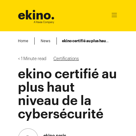
ekino
.
Ouvrir
le
A Havas Company
menu
Home
News
ekino certifié au plus haut niveau de la cybersécurité
< 1
Minute read
Certifications
ekino certifié au
plus haut
niveau de la
cybersécurité
ekino paris