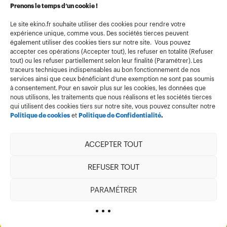
Conditions générales d’utilisation
Prenons le temps d’un cookie !
Politique de confidentialité
Le site ekino.fr souhaite utiliser des cookies pour rendre votre
expérience unique, comme vous. Des sociétés tierces peuvent
Politique cookies
également utiliser des cookies tiers sur notre site. Vous pouvez
accepter ces opérations (Accepter tout), les refuser en totalité (Refuser
Gestion des cookies
tout) ou les refuser partiellement selon leur finalité (Paramétrer). Les
Index égalité
traceurs techniques indispensables au bon fonctionnement de nos
services ainsi que ceux bénéficiant d’une exemption ne sont pas soumis
à consentement. Pour en savoir plus sur les cookies, les données que
nous utilisons, les traitements que nous réalisons et les sociétés tierces
qui utilisent des cookies tiers sur notre site, vous pouvez consulter notre
Politique de cookies
et
Politique de Confidentialité
.
ACCEPTER TOUT
Membre de
REFUSER TOUT
PARAMÉTRER