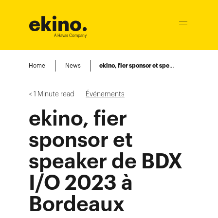
ekino
.
Ouvrir
le
A Havas Company
menu
Home
News
ekino, fier sponsor et speaker de BDX I/O 2023 à Bordeaux
< 1
Minute read
Événements
ekino, fier
sponsor et
speaker de BDX
I/O 2023 à
Bordeaux