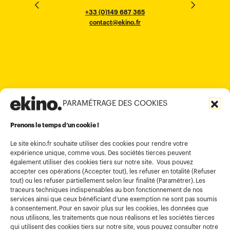
10016
184 Le Dai Hanh, Phu Tho Ward
6th Floor, HAL Old Airport Rd
Hung To Rd, Kwan Tong
Singapore 068898
+33 (0)5 57 22 76 60
+33 (0)149 687 365
Murugesh Pallya, Karnataka
Ho-Chi-Minh City
Hong Kong
contact@ekino.fr
contact@ekino.fr
+84909233727
+65 6317 6600
contact@ekino.sg
Bengaluru 560017
contact@ekino.com
+84 28 6670 6050
+852 2590 1800
contact@ekino.com
contact@ekino.vn
+91 (0) 80 4691 9000
contact@ekino.in
PARAMÉTRAGE DES COOKIES
Informations légales
Conditions générales d’utilisation
Prenons le temps d’un cookie !
Politique de confidentialité
Le site ekino.fr souhaite utiliser des cookies pour rendre votre
expérience unique, comme vous. Des sociétés tierces peuvent
Politique cookies
également utiliser des cookies tiers sur notre site. Vous pouvez
accepter ces opérations (Accepter tout), les refuser en totalité (Refuser
Gestion des cookies
tout) ou les refuser partiellement selon leur finalité (Paramétrer). Les
Index égalité
traceurs techniques indispensables au bon fonctionnement de nos
services ainsi que ceux bénéficiant d’une exemption ne sont pas soumis
à consentement. Pour en savoir plus sur les cookies, les données que
nous utilisons, les traitements que nous réalisons et les sociétés tierces
qui utilisent des cookies tiers sur notre site, vous pouvez consulter notre