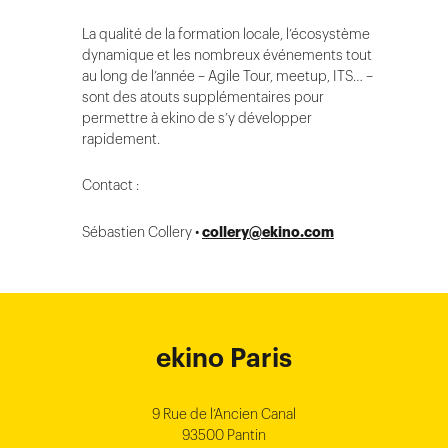
La qualité de la formation locale, l’écosystème
dynamique et les nombreux événements tout
au long de l’année – Agile Tour, meetup, ITS… –
sont des atouts supplémentaires pour
permettre à ekino de s’y développer
rapidement.
Contact :
Sébastien Collery •
collery@ekino.com
ekino Bordeaux
ekino New York
ekino Ho Chi
ekino Hong
ekino Paris
ekino
ekino
Singapore
Bangalore
Minh City
Kong
9 Rue de l’Ancien Canal
1 cours Xavier Arnozan
200 Madison Ave
33000 Bordeaux
93500 Pantin
NEW YORK
THE EMPORIUM, 3rd Floor
25F, Paul Y. Centre 51
124, Surya Chambers
80 Robinson Road