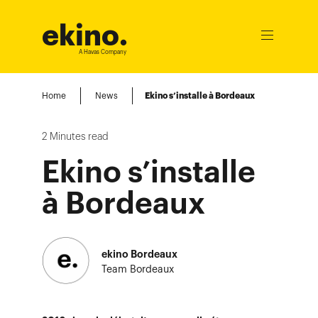
ekino
.
Ouvrir
le
A Havas Company
menu
Home
News
Ekino s’installe à Bordeaux
2
Minutes read
Ekino s’installe
à Bordeaux
ekino Bordeaux
Team Bordeaux