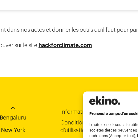
nt dans nos actes et donner les outils qu’il faut pour par
ouver sur le site
hackforclimate.com
Chi-Minh City
Bordeaux
Hong Kong
Informations légales
Prenons le temps d’un cook
Bengaluru
Conditions générales
Le site ekino.fr souhaite u
New York
d’utilisation
sociétés tierces peuvent éga
opérations (Accepter tout), l