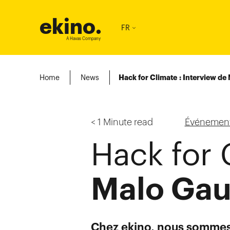
ekino
.
FR
A Havas Company
Home
News
Hack for Climate : Interview d
< 1
Minute read
Événemen
Hack for 
Malo Gau
Chez ekino, nous sommes