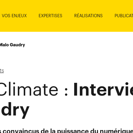
VOS ENJEUX
EXPERTISES
RÉALISATIONS
PUBLICA
e Malo Gaudry
ts
Interv
Climate :
dry
 convaincus de la puissance du numériqu