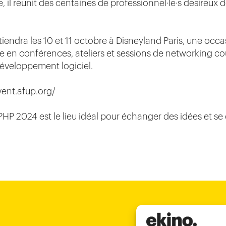
 il réunit des centaines de professionnel·le·s désireux d
iendra les 10 et 11 octobre à Disneyland Paris, une occa
 en conférences, ateliers et sessions de networking cou
développement logiciel.
event.afup.org/
PHP 2024 est le lieu idéal pour échanger des idées et 
Chi-Minh City
Bordeaux