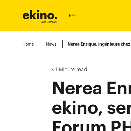
ekino
.
FR
A Havas Company
Home
News
Nerea Enrique, ingénieure chez
< 1
Minute read
Nerea En
ekino, se
Forum P