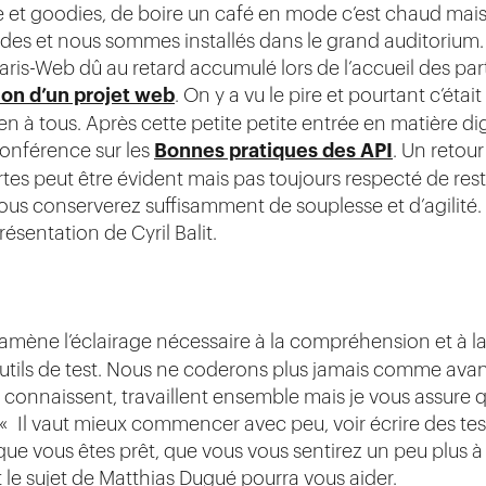
et goodies, de boire un café en mode c’est chaud mais
 et nous sommes installés dans le grand auditorium. P
Paris-Web dû au retard accumulé lors de l’accueil des pa
ion d’un projet web
. On y a vu le pire et pourtant c’étai
en à tous. Après cette petite petite entrée en matière di
conférence sur les
Bonnes pratiques des API
. Un retour
es peut être évident mais pas toujours respecté de rest
ous conserverez suffisamment de souplesse et d’agilité.
ésentation de Cyril Balit.
 amène l’éclairage nécessaire à la compréhension et à l
tils de test. Nous ne coderons plus jamais comme avant.
 se connaissent, travaillent ensemble mais je vous assure 
e : « Il vaut mieux commencer avec peu, voir écrire des t
 que vous êtes prêt, que vous vous sentirez un peu plus à 
t le sujet de Matthias Dugué pourra vous aider.