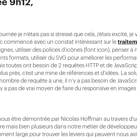
ée 9h12,
née je n’étais pas si stressé que cela, j’étais excité, je 
nc commencé avec un constat intéressant sur le
traite
lignes, utiliser des polices d’icônes (font icon), penser 
rents formats, utiliser du SVG pour améliorer les perform
ais toutes ont besoin de 2 requêtes HTTP et de JavaScrip
lus près, c’est une mine de références et d’idées. La so
le nombre de requête à une, il n’y a pas besoin de JavaSc
l n’y a pas de vrai moyen de faire du responsive en image
nous être démontrée par Nicolas Hoffman au travers d’u
ire mais bien plusieurs dans notre métier de développeu
amment large pour trouver les leviers qui peuvent nous aid