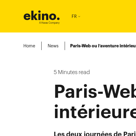
ekino
.
FR
A Havas Company
Home
News
Paris-Web ou l’aventure intérieu
5
Minutes read
Paris-Web
intérieur
Les deux journées de Pari