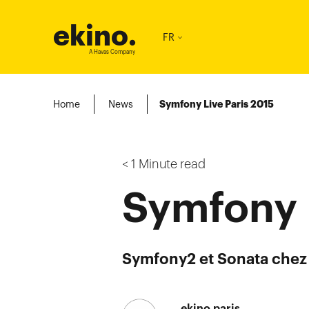
ekino
.
FR
A Havas Company
Home
News
Symfony Live Paris 2015
< 1
Minute read
Symfony 
Symfony2 et Sonata chez 
ekino paris