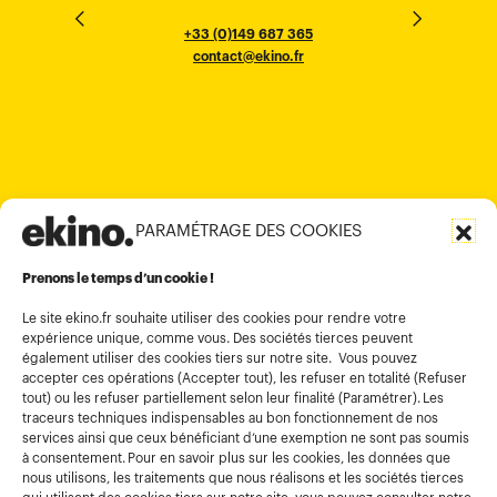
THE EMPORIUM, 3rd Floor
25F, Paul Y. Centre 51
124, Surya Chambers
80 Robinson Road
10016
184 Le Dai Hanh, Phu Tho Ward
6th Floor, HAL Old Airport Rd
Hung To Rd, Kwan Tong
Singapore 068898
+33 (0)5 57 22 76 60
+33 (0)149 687 365
Murugesh Pallya, Karnataka
Ho-Chi-Minh City
Hong Kong
contact@ekino.fr
contact@ekino.fr
+84909233727
+65 6317 6600
contact@ekino.sg
Bengaluru 560017
contact@ekino.com
+84 28 6670 6050
+852 2590 1800
contact@ekino.com
contact@ekino.vn
+91 (0) 80 4691 9000
contact@ekino.in
PARAMÉTRAGE DES COOKIES
Informations légales
Conditions générales d’utilisation
Prenons le temps d’un cookie !
Politique de confidentialité
Le site ekino.fr souhaite utiliser des cookies pour rendre votre
expérience unique, comme vous. Des sociétés tierces peuvent
Politique cookies
également utiliser des cookies tiers sur notre site. Vous pouvez
accepter ces opérations (Accepter tout), les refuser en totalité (Refuser
Gestion des cookies
tout) ou les refuser partiellement selon leur finalité (Paramétrer). Les
Index égalité
traceurs techniques indispensables au bon fonctionnement de nos
services ainsi que ceux bénéficiant d’une exemption ne sont pas soumis
à consentement. Pour en savoir plus sur les cookies, les données que
nous utilisons, les traitements que nous réalisons et les sociétés tierces