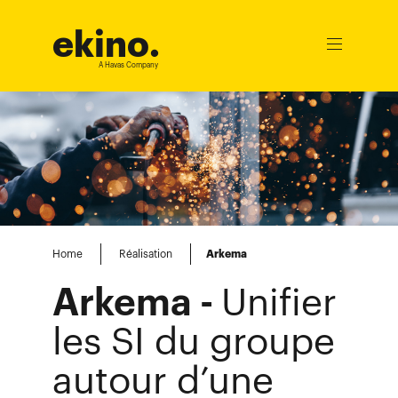
ekino
.
Ouvrir
le
A Havas Company
menu
Home
Réalisation
Arkema
Arkema -
Unifier
les SI du groupe
autour d’une