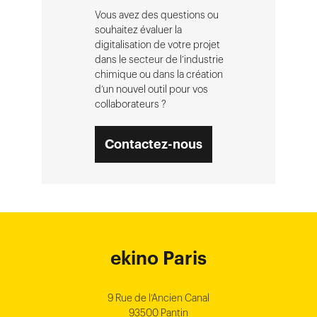
Vous avez des questions ou
souhaitez évaluer la
digitalisation de votre projet
dans le secteur de l’industrie
chimique ou dans la création
d’un nouvel outil pour vos
collaborateurs ?
Contactez-nous
ekino Bordeaux
ekino New York
ekino Ho Chi
ekino Hong
ekino Paris
ekino
ekino
Singapore
Bangalore
Minh City
Kong
9 Rue de l’Ancien Canal
1 cours Xavier Arnozan
200 Madison Ave
33000 Bordeaux
93500 Pantin
NEW YORK