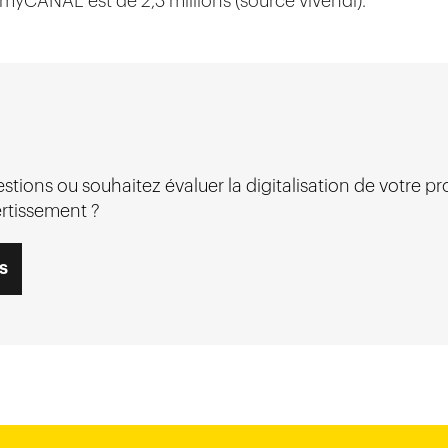
 myCANAL est de 2,3 millions (source vivendi).
tions ou souhaitez évaluer la digitalisation de votre pr
rtissement ?
s
Chi-Minh City