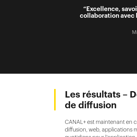
“Excellence, savoir
collaboration avec 
Mi
Les résultats – 
de diffusion
CANAL+ est maintenant en cap
diffusion, web, applications 