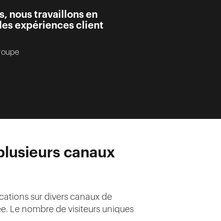
s, nous travaillons en
des expériences client
roupe
 plusieurs canaux
cations sur divers canaux de
ée. Le nombre de visiteurs uniques