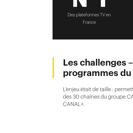
Des plateformes TV en
France
Les challenges 
programmes du
L’enjeu était de taille : per
des 30 chaînes du groupe CAN
CANAL+.