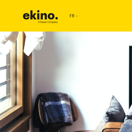
ekino
.
FR
A Havas Company