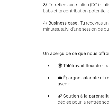
3/
Entretien avec Julien (DG) : Ju
Labs et ta contribution potentiell
4/
Business case
: Tu recevras un
minutes, suivi d’une session de q
Un aperçu de ce que no
us offro
🌍 Télétravail flexible
: Tr
💼 Épargne salariale et re
avenir.
👶 Soutien à la parentalit
dédiée pour la rentrée scol