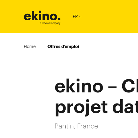
ekino
.
FR
A Havas Company
Home
Offres d’emploi
ekino – C
projet da
Pantin, France