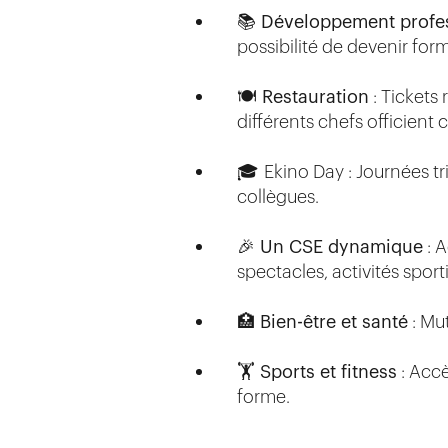
📚 Développement profe
possibilité de devenir for
🍽️ Restauration
: Tickets
différents chefs officient
🎓
Ekino Day : Journées t
collègues.
🎉 Un CSE dynamique
: A
spectacles, activités sport
🏥 Bien-être et santé
: Mu
🏋️ Sports et fitness
: Accè
forme.