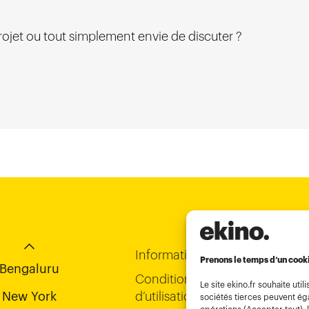
rojet ou tout simplement envie de discuter ?
Chi-Minh City
Bordeaux
Hong Kong
Informations légales
Prenons le temps d’un cook
Bengaluru
Conditions générales
Le site ekino.fr souhaite u
New York
d’utilisation
sociétés tierces peuvent éga