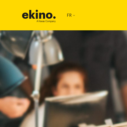
ekino
.
FR
A Havas Company