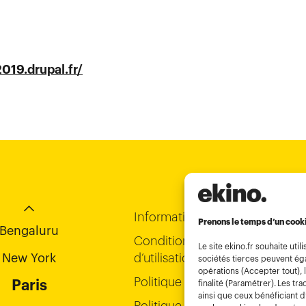
2019.drupal.fr/
Chi-Minh City
Bordeaux
Hong Kong
Informations légales
Prenons le temps d’un cook
Bengaluru
Conditions générales
Le site ekino.fr souhaite u
New York
d’utilisation
sociétés tierces peuvent éga
opérations (Accepter tout), l
Politique de confidentialité
Paris
finalité (Paramétrer). Les 
ainsi que ceux bénéficiant 
Politique cookies