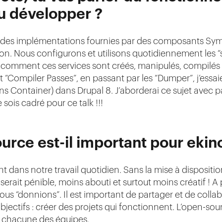
tu développer ?
ur des implémentations fournies par des composants Sy
. Nous configurons et utilisons quotidiennement les “se
 comment ces services sont créés, manipulés, compilés e
et “Compiler Passes”, en passant par les “Dumper”, j’essai
 Container) dans Drupal 8. J’aborderai ce sujet avec pa
e sois cadré pour ce talk !!!
ource est-il important pour ekin
 dans notre travail quotidien. Sans la mise à dispositio
serait pénible, moins abouti et surtout moins créatif ! 
nous “donnions”. Il est important de partager et de coll
ectifs : créer des projets qui fonctionnent. L’open-sour
ur chacune des équipes.