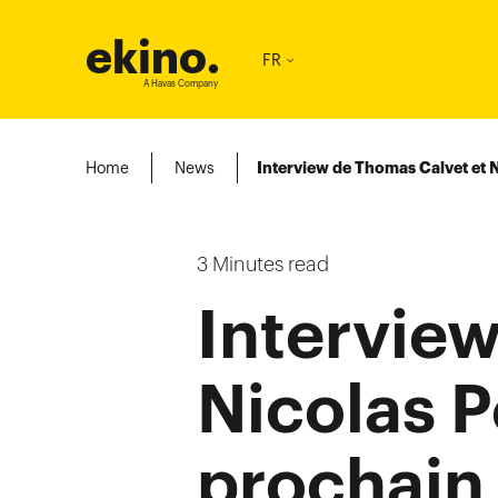
ekino
.
FR
A Havas Company
Home
News
Interview de Thomas Calvet et N
3
Minutes read
Intervie
Nicolas P
prochain