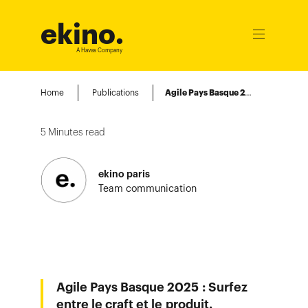
ekino
.
Ouvrir
le
A Havas Company
menu
Home
Publications
Agile Pays Basque 2025 : Surfez entre le craft et le produit.
5
Minutes read
ekino paris
Team communication
Agile Pays Basque 2025 : Surfez
entre le craft et le produit.