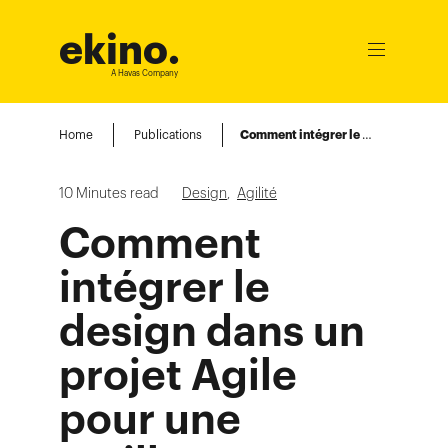
ekino
.
Ouvrir
le
A Havas Company
menu
Home
Publications
Comment intégrer le design dans un projet Agile pour une meilleure collaboration Ingénieurs / Designers ?
10
Minutes read
Design
,
Agilité
Comment
intégrer le
design dans un
projet Agile
pour une