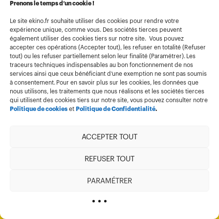
Prenons le temps d’un cookie !
Informations légales
Conditions générales d’utilisation
Le site ekino.fr souhaite utiliser des cookies pour rendre votre
expérience unique, comme vous. Des sociétés tierces peuvent
Politique de confidentialité
également utiliser des cookies tiers sur notre site. Vous pouvez
accepter ces opérations (Accepter tout), les refuser en totalité (Refuser
Politique cookies
tout) ou les refuser partiellement selon leur finalité (Paramétrer). Les
Gestion des cookies
traceurs techniques indispensables au bon fonctionnement de nos
services ainsi que ceux bénéficiant d’une exemption ne sont pas soumis
Index égalité
à consentement. Pour en savoir plus sur les cookies, les données que
nous utilisons, les traitements que nous réalisons et les sociétés tierces
qui utilisent des cookies tiers sur notre site, vous pouvez consulter notre
Politique de cookies
et
Politique de Confidentialité
.
ACCEPTER TOUT
REFUSER TOUT
Membre de
PARAMÉTRER