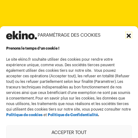
contact@ekino.com
contact@ekino.vn
+91 (0) 80 4691 9000
contact@ekino.in
PARAMÉTRAGE DES COOKIES
Informations légales
Conditions générales d’utilisation
Prenons le temps d’un cookie !
Politique de confidentialité
Le site ekino.fr souhaite utiliser des cookies pour rendre votre
expérience unique, comme vous. Des sociétés tierces peuvent
Politique cookies
également utiliser des cookies tiers sur notre site. Vous pouvez
accepter ces opérations (Accepter tout), les refuser en totalité (Refuser
Gestion des cookies
tout) ou les refuser partiellement selon leur finalité (Paramétrer). Les
Index égalité
traceurs techniques indispensables au bon fonctionnement de nos
services ainsi que ceux bénéficiant d’une exemption ne sont pas soumis
à consentement. Pour en savoir plus sur les cookies, les données que
nous utilisons, les traitements que nous réalisons et les sociétés tierces
qui utilisent des cookies tiers sur notre site, vous pouvez consulter notre
Politique de cookies
et
Politique de Confidentialité
.
ACCEPTER TOUT