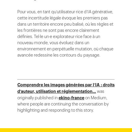
Pour vous, en tant qu’utilisateur·rice d’IA générative,
cette incertitude légale évoque les premiers pas
dans un territoire encore peu balisé, où les règles et
les frontières ne sont pas encore clairement
définies. Tel·le un·e explorateur·rice face à un
nouveau monde, vous évoluez dans un
environnement en perpétuelle mutation, où chaque
avancée redessine les contours du paysage.
Comprendre les images générées par l’IA : droits
d’auteur, utilisation et réglementation…
was
originally published in
ekino-france
on Medium,
where people are continuing the conversation by
highlighting and responding to this story.