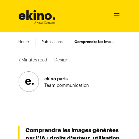
ekino
.
Ouvrir
le
A Havas Company
menu
Home
Publications
Comprendre les images générées par l’IA : droits d’auteur, utilisation et réglementation…
7
Minutes read
Design
ekino paris
Team communication
Comprendre les images générées
par l’IA : droits d’auteur, utilisation