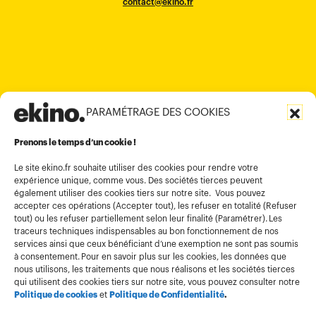
contact@ekino.fr
contact@ekino.fr
+84909233727
+65 6317 6600
contact@ekino.sg
Bengaluru 560017
contact@ekino.com
+84 28 6670 6050
+852 2590 1800
contact@ekino.com
contact@ekino.vn
+91 (0) 80 4691 9000
contact@ekino.in
PARAMÉTRAGE DES COOKIES
Informations légales
Conditions générales d’utilisation
Prenons le temps d’un cookie !
Politique de confidentialité
Le site ekino.fr souhaite utiliser des cookies pour rendre votre
expérience unique, comme vous. Des sociétés tierces peuvent
Politique cookies
également utiliser des cookies tiers sur notre site. Vous pouvez
accepter ces opérations (Accepter tout), les refuser en totalité (Refuser
Gestion des cookies
tout) ou les refuser partiellement selon leur finalité (Paramétrer). Les
Index égalité
traceurs techniques indispensables au bon fonctionnement de nos
services ainsi que ceux bénéficiant d’une exemption ne sont pas soumis
à consentement. Pour en savoir plus sur les cookies, les données que
nous utilisons, les traitements que nous réalisons et les sociétés tierces
qui utilisent des cookies tiers sur notre site, vous pouvez consulter notre
Politique de cookies
et
Politique de Confidentialité
.