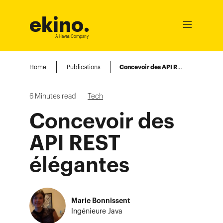
ekino
.
Ouvrir
le
A Havas Company
menu
Home
Publications
Concevoir des API REST élégantes
6
Minutes read
Tech
Concevoir des
API REST
élégantes
Marie Bonnissent
Ingénieure Java