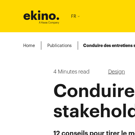
ekino
.
FR
A Havas Company
Home
Publications
Conduire des entretiens s
4
Minutes read
Design
Conduire
stakehold
12 conseils pour tirer le 