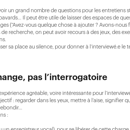
évoir un grand nombre de questions pour les entretiens st
bavards… Il peut être utile de laisser des espaces de quest
es (“Avez-vous quelque chose à ajouter ? Avons-nous fait
ifs de recherche, on peut avoir recours à des jeux, des e
ns.
ser sa place au silence, pour donner à l’interviewé.e le 
hange, pas l’interrogatoire
expérience agréable, voire intéressante pour l’interviewé
jectif : regarder dans les yeux, mettre à l’aise, signifie
 rebondir…
ns :
 un enregistreur vocal), pour se libérer de cette charge.