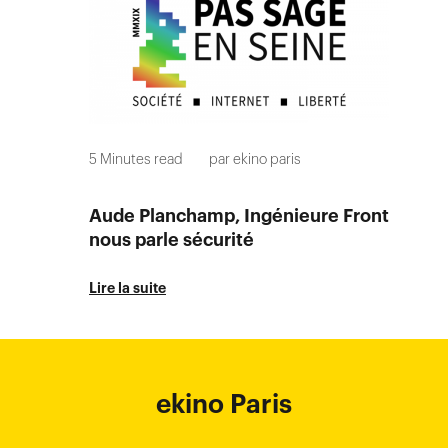
5
Minutes read
par
ekino paris
Aude Planchamp, Ingénieure Front
nous parle sécurité
Lire la suite
ekino Bordeaux
ekino New York
ekino Ho Chi
ekino Hong
ekino Paris
ekino
ekino
Singapore
Bangalore
Minh City
Kong