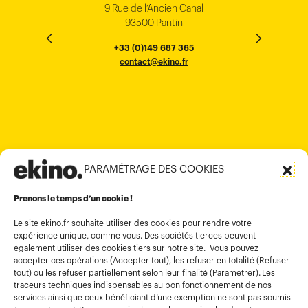
9 Rue de l’Ancien Canal
1 cours Xavier Arnozan
200 Madison Ave
33000 Bordeaux
93500 Pantin
NEW YORK
THE EMPORIUM, 3rd Floor
25F, Paul Y. Centre 51
124, Surya Chambers
80 Robinson Road
10016
184 Le Dai Hanh, Phu Tho Ward
6th Floor, HAL Old Airport Rd
Hung To Rd, Kwan Tong
Singapore 068898
+33 (0)5 57 22 76 60
+33 (0)149 687 365
Murugesh Pallya, Karnataka
Ho-Chi-Minh City
Hong Kong
contact@ekino.fr
contact@ekino.fr
+84909233727
+65 6317 6600
contact@ekino.sg
Bengaluru 560017
contact@ekino.com
+84 28 6670 6050
+852 2590 1800
contact@ekino.com
contact@ekino.vn
+91 (0) 80 4691 9000
contact@ekino.in
PARAMÉTRAGE DES COOKIES
Informations légales
Conditions générales d’utilisation
Prenons le temps d’un cookie !
Politique de confidentialité
Le site ekino.fr souhaite utiliser des cookies pour rendre votre
expérience unique, comme vous. Des sociétés tierces peuvent
Politique cookies
également utiliser des cookies tiers sur notre site. Vous pouvez
accepter ces opérations (Accepter tout), les refuser en totalité (Refuser
Gestion des cookies
tout) ou les refuser partiellement selon leur finalité (Paramétrer). Les
Index égalité
traceurs techniques indispensables au bon fonctionnement de nos
services ainsi que ceux bénéficiant d’une exemption ne sont pas soumis