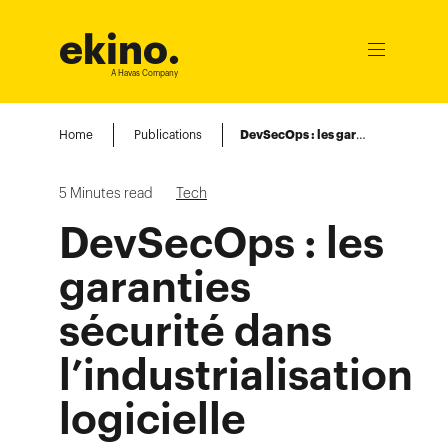
ekino
.
Ouvrir
le
A Havas Company
menu
Home
Publications
DevSecOps : les garanties sécurité dans l’industrialisation logicielle
5
Minutes read
Tech
DevSecOps : les
garanties
sécurité dans
l’industrialisation
logicielle