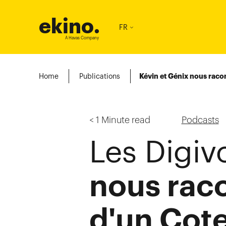
ekino
.
FR
A Havas Company
Home
Publications
Kévin et Génix nous racon
< 1
Minute read
Podcasts
Les Digiv
nous raco
d'un Cote