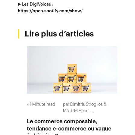
▶️
Les DigiVoices :
https://open.spotify.com/show
/
Lire plus d’articles
< 1
Minute read
par
Dimitris Strogilos
Majdi M'Henni
...
Le commerce composable,
tendance e-commerce ou vague