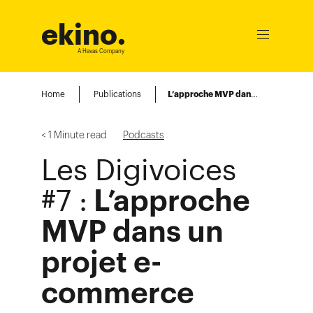
ekino
.
Ouvrir
le
A Havas Company
menu
Home
Publications
L’approche MVP dans un projet e-commerce
< 1
Minute read
Podcasts
Les Digivoices
L’approche
#7 :
MVP dans un
projet e-
commerce