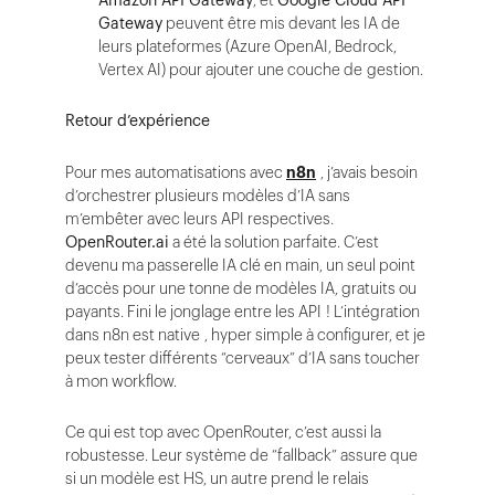
Amazon API Gateway
, et
Google Cloud API
Gateway
peuvent être mis devant les IA de
leurs plateformes (Azure OpenAI, Bedrock,
Vertex AI) pour ajouter une couche de gestion.
Retour d’expérience
Pour mes automatisations avec
n8n
, j’avais besoin
d’orchestrer plusieurs modèles d’IA sans
m’embêter avec leurs API respectives.
OpenRouter.ai
a été la solution parfaite. C’est
devenu ma passerelle IA clé en main, un seul point
d’accès pour une tonne de modèles IA, gratuits ou
payants. Fini le jonglage entre les API ! L’intégration
dans n8n est native , hyper simple à configurer, et je
peux tester différents “cerveaux” d’IA sans toucher
à mon workflow.
Ce qui est top avec OpenRouter, c’est aussi la
robustesse. Leur système de “fallback” assure que
si un modèle est HS, un autre prend le relais