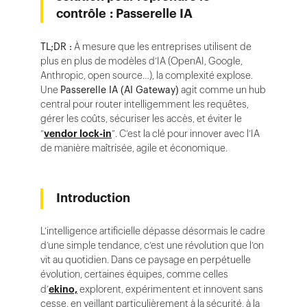
contrôle : Passerelle IA
TL;DR :
À mesure que les entreprises utilisent de
plus en plus de modèles d’IA (OpenAI, Google,
Anthropic, open source…), la complexité explose.
Une
Passerelle IA (AI Gateway)
agit comme un hub
central pour router intelligemment les requêtes,
gérer les coûts, sécuriser les accès, et éviter le
“
vendor lock-in
”. C’est la clé pour innover avec l’IA
de manière maîtrisée, agile et économique.
Introduction
L’intelligence artificielle dépasse désormais le cadre
d’une simple tendance, c’est une révolution que l’on
vit au quotidien. Dans ce paysage en perpétuelle
évolution, certaines équipes, comme celles
d’
ekino,
explorent, expérimentent et innovent sans
cesse, en veillant particulièrement à la sécurité, à la