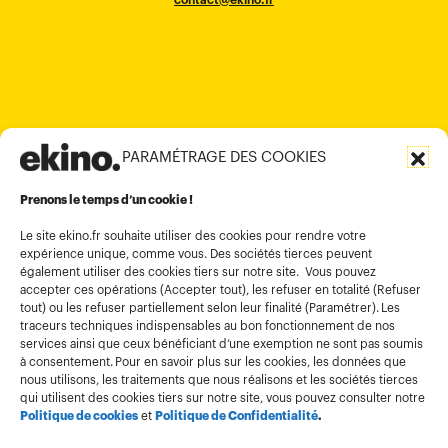
+84909233727
+65 6317 6600
contact@ekino.sg
Bengaluru 560017
contact@ekino.com
+84 28 6670 6050
+852 2590 1800
contact@ekino.com
contact@ekino.vn
+91 (0) 80 4691 9000
contact@ekino.in
PARAMÉTRAGE DES COOKIES
Informations légales
Conditions générales d’utilisation
Prenons le temps d’un cookie !
Politique de confidentialité
Le site ekino.fr souhaite utiliser des cookies pour rendre votre
expérience unique, comme vous. Des sociétés tierces peuvent
Politique cookies
également utiliser des cookies tiers sur notre site. Vous pouvez
accepter ces opérations (Accepter tout), les refuser en totalité (Refuser
Gestion des cookies
tout) ou les refuser partiellement selon leur finalité (Paramétrer). Les
Index égalité
traceurs techniques indispensables au bon fonctionnement de nos
services ainsi que ceux bénéficiant d’une exemption ne sont pas soumis
à consentement. Pour en savoir plus sur les cookies, les données que
nous utilisons, les traitements que nous réalisons et les sociétés tierces
qui utilisent des cookies tiers sur notre site, vous pouvez consulter notre
Politique de cookies
et
Politique de Confidentialité
.