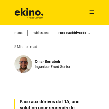
ekino
.
Ouvrir
le
A Havas Company
menu
Home
Publications
Face aux dérives de l’IA, une solution pour reprendre le contrôle : Passerelle IA
5
Minutes read
Omar Berrabeh
Ingénieur Front Senior
Face aux dérives de l’IA, une
solution pour reprendre le