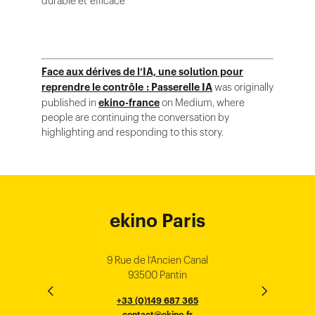
durable et efficace
Face aux dérives de l’IA, une solution pour
reprendre le contrôle : Passerelle IA
was originally
published in
ekino-france
on Medium, where
people are continuing the conversation by
highlighting and responding to this story.
ekino Bordeaux
ekino New York
ekino Ho Chi
ekino Hong
ekino Paris
ekino
ekino
Singapore
Bangalore
Minh City
Kong
9 Rue de l’Ancien Canal
1 cours Xavier Arnozan
200 Madison Ave
33000 Bordeaux
93500 Pantin
NEW YORK
THE EMPORIUM, 3rd Floor
25F, Paul Y. Centre 51
124, Surya Chambers
80 Robinson Road
10016
184 Le Dai Hanh, Phu Tho Ward
6th Floor, HAL Old Airport Rd
Hung To Rd, Kwan Tong
Singapore 068898
+33 (0)5 57 22 76 60
+33 (0)149 687 365
Murugesh Pallya, Karnataka
Ho-Chi-Minh City
Hong Kong
contact@ekino.fr
contact@ekino.fr