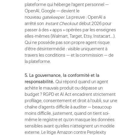
plateforme qui héberge l’agent personnel —
OpenAI, Google — devient le
nouveau
gatekeeper
. La preuve : OpenAI a
arrêté son
Instant Checkout
début 2026 pour
passer à des « apps » opérées par les enseignes
elles-mêmes (Walmart, Target, Etsy, Instacart…).
Qui ne possède pas son propre agent risque
d’être désintermédié : visible uniquement à
travers les conditions — et la commission — de
la plateforme.
5. La gouvernance, la conformité et la
responsabilité.
Qui répond quand un agent
achète le mauvais produit ou dépasse un
budget ? RGPD et AI Act encadrent strictement
profilage, consentement et droit à l’oubli, sur une
chaîne d’agents difficile à auditer — beaucoup
moins difficile, justement, quand on tient soi-
même le registre et qu’on masque les données
sensibles avant qu’elles n’atteignent un modèle
externe. Le litige Amazon contre Perplexity