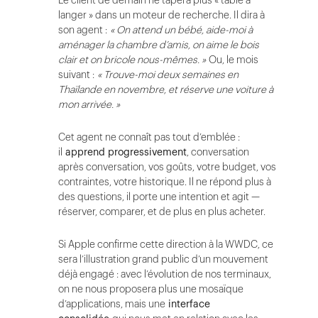
Le client de demain ne tapera plus « table à
langer » dans un moteur de recherche. Il dira à
son agent :
« On attend un bébé, aide-moi à
aménager la chambre d’amis, on aime le bois
clair et on bricole nous-mêmes. »
Ou, le mois
suivant :
« Trouve-moi deux semaines en
Thaïlande en novembre, et réserve une voiture à
mon arrivée. »
Cet agent ne connaît pas tout d’emblée :
il
apprend progressivement
, conversation
après conversation, vos goûts, votre budget, vos
contraintes, votre historique. Il ne répond plus à
des questions, il porte une intention et agit —
réserver, comparer, et de plus en plus acheter.
Si Apple confirme cette direction à la WWDC, ce
sera l’illustration grand public d’un mouvement
déjà engagé : avec l’évolution de nos terminaux,
on ne nous proposera plus une mosaïque
d’applications, mais une
interface