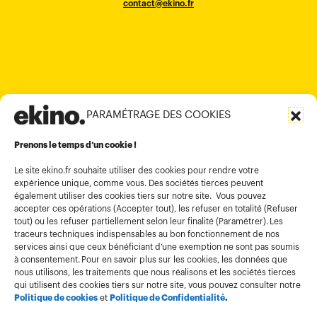
Murugesh Pallya, Karnataka
Ho-Chi-Minh City
Hong Kong
contact@ekino.fr
contact@ekino.fr
+84909233727
+65 6317 6600
contact@ekino.sg
Bengaluru 560017
contact@ekino.com
+84 28 6670 6050
+852 2590 1800
contact@ekino.com
contact@ekino.vn
+91 (0) 80 4691 9000
contact@ekino.in
PARAMÉTRAGE DES COOKIES
Informations légales
Conditions générales d’utilisation
Prenons le temps d’un cookie !
Politique de confidentialité
Le site ekino.fr souhaite utiliser des cookies pour rendre votre
expérience unique, comme vous. Des sociétés tierces peuvent
Politique cookies
également utiliser des cookies tiers sur notre site. Vous pouvez
accepter ces opérations (Accepter tout), les refuser en totalité (Refuser
Gestion des cookies
tout) ou les refuser partiellement selon leur finalité (Paramétrer). Les
Index égalité
traceurs techniques indispensables au bon fonctionnement de nos
services ainsi que ceux bénéficiant d’une exemption ne sont pas soumis
à consentement. Pour en savoir plus sur les cookies, les données que
nous utilisons, les traitements que nous réalisons et les sociétés tierces
qui utilisent des cookies tiers sur notre site, vous pouvez consulter notre
Politique de cookies
et
Politique de Confidentialité
.