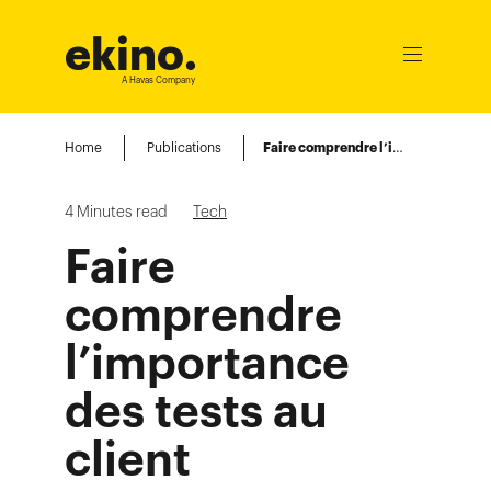
ekino
.
Ouvrir
le
A Havas Company
menu
Home
Publications
Faire comprendre l’importance des tests au client
4
Minutes read
Tech
Faire
comprendre
l’importance
des tests au
client