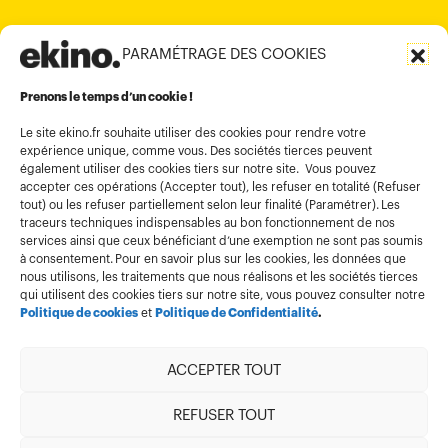
PARAMÉTRAGE DES COOKIES
Informations légales
Conditions générales d’utilisation
Prenons le temps d’un cookie !
Politique de confidentialité
Le site ekino.fr souhaite utiliser des cookies pour rendre votre
expérience unique, comme vous. Des sociétés tierces peuvent
Politique cookies
également utiliser des cookies tiers sur notre site. Vous pouvez
accepter ces opérations (Accepter tout), les refuser en totalité (Refuser
Gestion des cookies
tout) ou les refuser partiellement selon leur finalité (Paramétrer). Les
Index égalité
traceurs techniques indispensables au bon fonctionnement de nos
services ainsi que ceux bénéficiant d’une exemption ne sont pas soumis
à consentement. Pour en savoir plus sur les cookies, les données que
nous utilisons, les traitements que nous réalisons et les sociétés tierces
qui utilisent des cookies tiers sur notre site, vous pouvez consulter notre
Politique de cookies
et
Politique de Confidentialité
.
ACCEPTER TOUT
Membre de
REFUSER TOUT