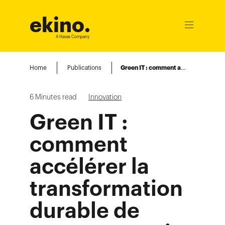
ekino
.
Ouvrir
le
A Havas Company
menu
Home
Publications
Green IT : comment accélérer la transformation durable de votre entreprise ?
6
Minutes read
Innovation
Green IT :
comment
accélérer la
transformation
durable de