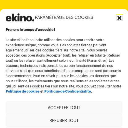
PARAMÉTRAGE DES COOKIES
Informations légales
Conditions générales d’utilisation
Prenons le temps d’un cookie !
Politique de confidentialité
Le site ekino.fr souhaite utiliser des cookies pour rendre votre
expérience unique, comme vous. Des sociétés tierces peuvent
Politique cookies
également utiliser des cookies tiers sur notre site. Vous pouvez
accepter ces opérations (Accepter tout), les refuser en totalité (Refuser
Gestion des cookies
tout) ou les refuser partiellement selon leur finalité (Paramétrer). Les
Index égalité
traceurs techniques indispensables au bon fonctionnement de nos
services ainsi que ceux bénéficiant d’une exemption ne sont pas soumis
à consentement. Pour en savoir plus sur les cookies, les données que
nous utilisons, les traitements que nous réalisons et les sociétés tierces
qui utilisent des cookies tiers sur notre site, vous pouvez consulter notre
Politique de cookies
et
Politique de Confidentialité
.
ACCEPTER TOUT
Membre de
REFUSER TOUT