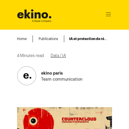
ekino
.
Ouvrir
le
A Havas Company
menu
Home
Publications
IA et protection de réputation
4
Minutes read
Data / IA
ekino paris
Team communication