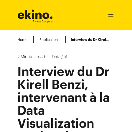
ekino
.
Ouvrir
le
A Havas Company
menu
Home
Publications
Interview du Dr Kirell Benzi, intervenant à la Data Visualization Society le 16 juillet prochain
2
Minutes read
Data / IA
Interview du Dr
Kirell Benzi,
intervenant à la
Data
Visualization