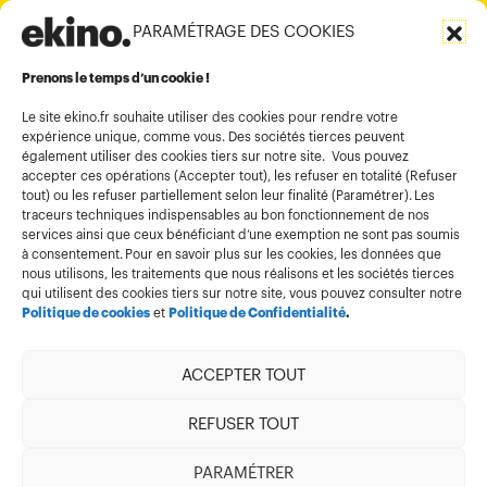
PARAMÉTRAGE DES COOKIES
Informations légales
Conditions générales d’utilisation
Prenons le temps d’un cookie !
Politique de confidentialité
Le site ekino.fr souhaite utiliser des cookies pour rendre votre
expérience unique, comme vous. Des sociétés tierces peuvent
Politique cookies
également utiliser des cookies tiers sur notre site. Vous pouvez
accepter ces opérations (Accepter tout), les refuser en totalité (Refuser
Gestion des cookies
tout) ou les refuser partiellement selon leur finalité (Paramétrer). Les
Index égalité
traceurs techniques indispensables au bon fonctionnement de nos
services ainsi que ceux bénéficiant d’une exemption ne sont pas soumis
à consentement. Pour en savoir plus sur les cookies, les données que
nous utilisons, les traitements que nous réalisons et les sociétés tierces
qui utilisent des cookies tiers sur notre site, vous pouvez consulter notre
Politique de cookies
et
Politique de Confidentialité
.
ACCEPTER TOUT
Membre de
REFUSER TOUT
PARAMÉTRER