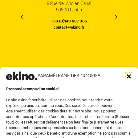
9 Rue de l’Ancien Canal
1 cours Xavier Arnozan
200 Madison Ave
33000 Bordeaux
93500 Pantin
NEW YORK
THE EMPORIUM, 3rd Floor
25F, Paul Y. Centre 51
124, Surya Chambers
80 Robinson Road
10016
184 Le Dai Hanh, Phu Tho Ward
6th Floor, HAL Old Airport Rd
Hung To Rd, Kwan Tong
Singapore 068898
+33 (0)5 57 22 76 60
+33 (0)149 687 365
Murugesh Pallya, Karnataka
Ho-Chi-Minh City
Hong Kong
contact@ekino.fr
contact@ekino.fr
+84909233727
+65 6317 6600
contact@ekino.sg
Bengaluru 560017
contact@ekino.com
+84 28 6670 6050
+852 2590 1800
contact@ekino.com
contact@ekino.vn
+91 (0) 80 4691 9000
contact@ekino.in
PARAMÉTRAGE DES COOKIES
Informations légales
Conditions générales d’utilisation
Prenons le temps d’un cookie !
Politique de confidentialité
Le site ekino.fr souhaite utiliser des cookies pour rendre votre
expérience unique, comme vous. Des sociétés tierces peuvent
Politique cookies
également utiliser des cookies tiers sur notre site. Vous pouvez
accepter ces opérations (Accepter tout), les refuser en totalité (Refuser
Gestion des cookies
tout) ou les refuser partiellement selon leur finalité (Paramétrer). Les
Index égalité
traceurs techniques indispensables au bon fonctionnement de nos
services ainsi que ceux bénéficiant d’une exemption ne sont pas soumis