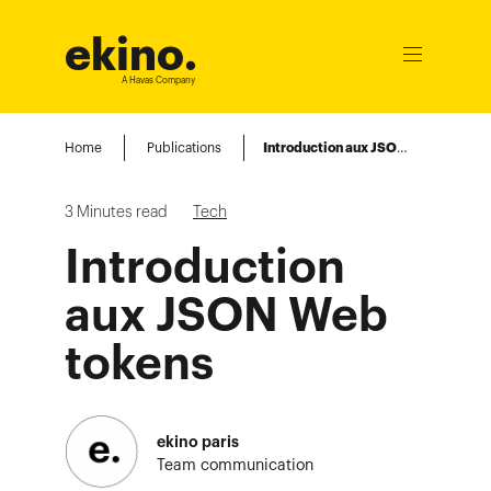
ekino
.
Ouvrir
le
A Havas Company
menu
Home
Publications
Introduction aux JSON Web tokens
3
Minutes read
Tech
Introduction
aux JSON Web
tokens
ekino paris
Team communication