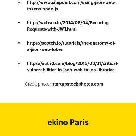
http://www.sitepoint.com/using-json-web-
tokens-node-js
http://websec.io/2014/08/04/Securing-
Requests-with-JWT.html
https://scotch.io/tutorials/the-anatomy-of-
a-json-web-token
https://auth0.com/blog/2015/03/31/critical-
vulnerabilities-in-json-web-token-libraries
Crédit photo :
startupstockphotos.com
ekino Bordeaux
ekino New York
ekino Ho Chi
ekino Hong
ekino Paris
ekino
ekino
Singapore
Bangalore
Minh City
Kong