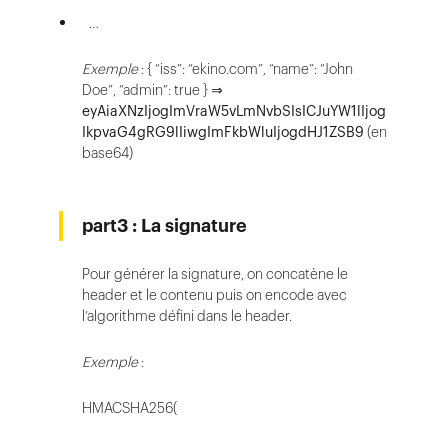
…
Exemple
: { “iss”: “ekino.com”, “name”: “John
Doe”, “admin”: true } ⇒
eyAiaXNzIjogImVraW5vLmNvbSIsICJuYW1lIjog
IkpvaG4gRG9lIiwgImFkbWluIjogdHJ1ZSB9
(en
base64)
part3 : La signature
Pour générer la signature, on concatène le
header et le contenu puis on encode avec
l’algorithme défini dans le header.
Exemple
:
HMACSHA256(