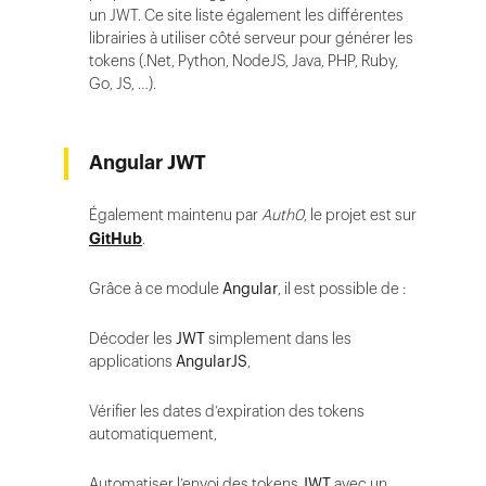
un JWT. Ce site liste également les différentes
librairies à utiliser côté serveur pour générer les
tokens (.Net, Python, NodeJS, Java, PHP, Ruby,
Go, JS, …).
Angular JWT
Également maintenu par
Auth0
, le projet est sur
GitHub
.
Grâce à ce module
Angular
, il est possible de :
Décoder les
JWT
simplement dans les
applications
AngularJS
,
Vérifier les dates d’expiration des tokens
automatiquement,
Automatiser l’envoi des tokens
JWT
avec un