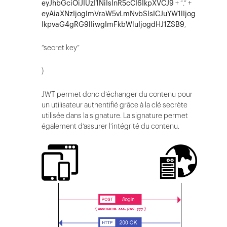
eyJhbGciOiJIUzI1NiIsInR5cCI6IkpXVCJ9
+ “.” +
eyAiaXNzIjogImVraW5vLmNvbSIsICJuYW1lIjog
IkpvaG4gRG9lIiwgImFkbWluIjogdHJ1ZSB9
,
“secret key”
)
JWT permet donc d’échanger du contenu pour
un utilisateur authentifié grâce à la clé secrète
utilisée dans la signature. La signature permet
également d’assurer l’intégrité du contenu.