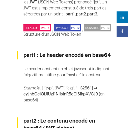
les
JWT
(JSON Web Tokens) prononcé “jot”. Un
JWT est simplement constitué de trois parties
séparées par un point :
part1.part2.part3
.
Structure d’un JSON Web Token
part1 : Le header encodé en base64
Le header contient un objet javascript indiquant
l’algorithme utilisé pour “hasher” le contenu.
Exemple
: { “typ”: “JWT”, “alg”: “HS256” } ⇒
eyJhbGciOiJIUzI1NiIsInR5cCI6IkpXVCJ9
(en
base64)
part2 : Le contenu encodé en
base64 (JWT claims)