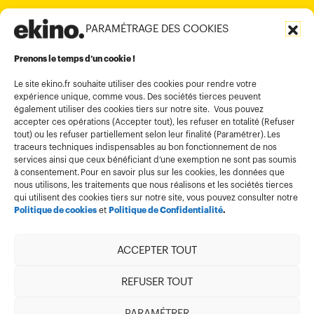
PARAMÉTRAGE DES COOKIES
Informations légales
Conditions générales d’utilisation
Prenons le temps d’un cookie !
Politique de confidentialité
Le site ekino.fr souhaite utiliser des cookies pour rendre votre
expérience unique, comme vous. Des sociétés tierces peuvent
Politique cookies
également utiliser des cookies tiers sur notre site. Vous pouvez
accepter ces opérations (Accepter tout), les refuser en totalité (Refuser
Gestion des cookies
tout) ou les refuser partiellement selon leur finalité (Paramétrer). Les
Index égalité
traceurs techniques indispensables au bon fonctionnement de nos
services ainsi que ceux bénéficiant d’une exemption ne sont pas soumis
à consentement. Pour en savoir plus sur les cookies, les données que
nous utilisons, les traitements que nous réalisons et les sociétés tierces
qui utilisent des cookies tiers sur notre site, vous pouvez consulter notre
Politique de cookies
et
Politique de Confidentialité
.
ACCEPTER TOUT
Membre de
REFUSER TOUT
PARAMÉTRER