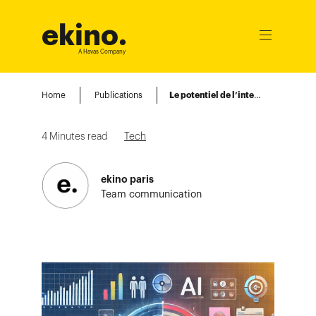
ekino
.
Ouvrir
le
A Havas Company
menu
Home
Publications
Le potentiel de l’intelligence artificielle dans l’amélioration du déroulé d’une étude
4
Minutes read
Tech
ekino paris
Team communication