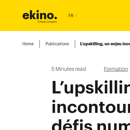
ekino
.
FR
A Havas Company
Home
Publications
L’upskilling, un enjeu in
5
Minutes read
Formation
L’upskill
incontour
défis nu