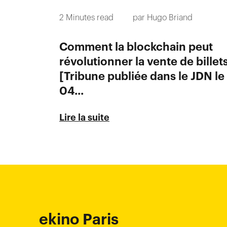
2
Minutes read
par
Hugo Briand
Comment la blockchain peut
révolutionner la vente de billets
[Tribune publiée dans le JDN le
04...
Lire la suite
Ho-
ekino Paris
ekino Singapore
ekino Ho Chi Minh
ekino Bordeaux
ekino Hong Kong
ekino Bangalore
ekino New York