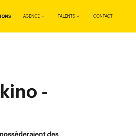
AGENCE
TALENTS
CONTACT
TIONS
kino -
 possèderaient des