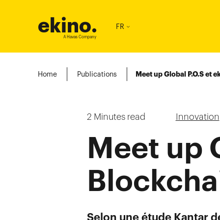
ekino
.
FR
A Havas Company
Home
Publications
Meet up Global P.O.S et e
2
Minutes read
Innovation
Meet up G
Blockchai
Selon une étude Kantar de