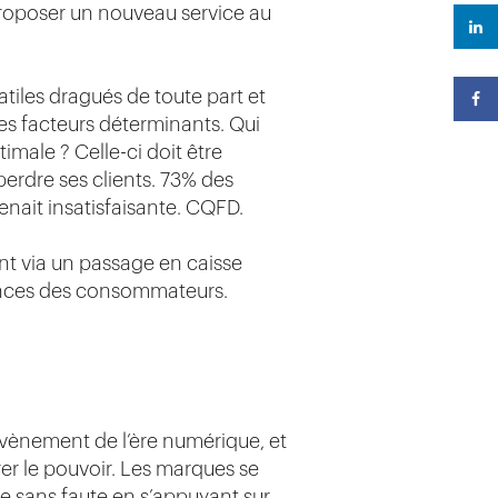
proposer un nouveau service au
atiles dragués de toute part et
es facteurs déterminants. Qui
imale ? Celle-ci doit être
 perdre ses clients. 73% des
nait insatisfaisante. CQFD.
t via un passage en caisse
gences des consommateurs.
avènement de l’ère numérique, et
er le pouvoir. Les marques se
ue sans faute en s’appuyant sur