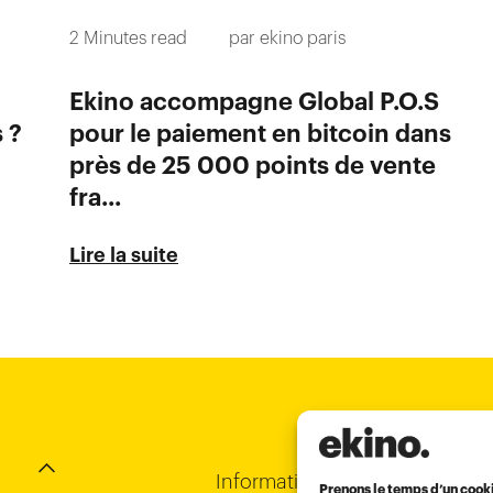
2
Minutes read
par
ekino paris
Ekino accompagne Global P.O.S
 ?
pour le paiement en bitcoin dans
près de 25 000 points de vente
fra...
Lire la suite
Chi-Minh City
Bordeaux
Hong Kong
Informations légales
Prenons le temps d’un cook