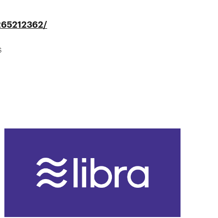
/265212362/
s