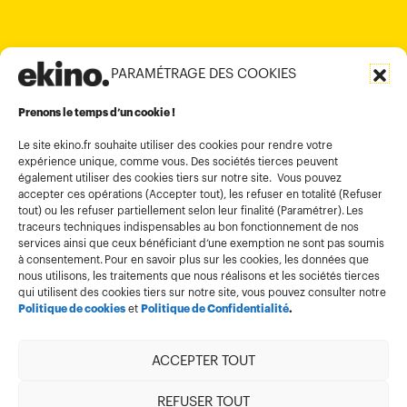
PARAMÉTRAGE DES COOKIES
Informations légales
Conditions générales d’utilisation
Prenons le temps d’un cookie !
Politique de confidentialité
Le site ekino.fr souhaite utiliser des cookies pour rendre votre
expérience unique, comme vous. Des sociétés tierces peuvent
Politique cookies
également utiliser des cookies tiers sur notre site. Vous pouvez
accepter ces opérations (Accepter tout), les refuser en totalité (Refuser
Gestion des cookies
tout) ou les refuser partiellement selon leur finalité (Paramétrer). Les
Index égalité
traceurs techniques indispensables au bon fonctionnement de nos
services ainsi que ceux bénéficiant d’une exemption ne sont pas soumis
à consentement. Pour en savoir plus sur les cookies, les données que
nous utilisons, les traitements que nous réalisons et les sociétés tierces
qui utilisent des cookies tiers sur notre site, vous pouvez consulter notre
Politique de cookies
et
Politique de Confidentialité
.
ACCEPTER TOUT
Membre de
REFUSER TOUT