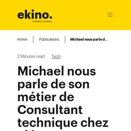
ekino
.
Ouvrir
le
A Havas Company
menu
Home
Publications
Michael nous parle de son métier de Consultant technique chez ekino
2
Minutes read
Tech
Michael nous
parle de son
métier de
Consultant
technique chez