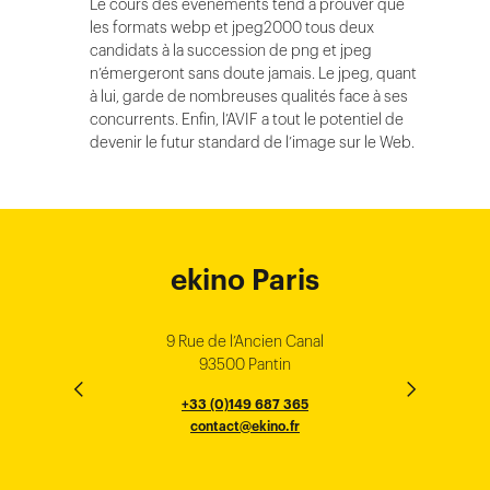
Le cours des événements tend à prouver que
les formats webp et jpeg2000 tous deux
candidats à la succession de png et jpeg
n’émergeront sans doute jamais. Le jpeg, quant
à lui, garde de nombreuses qualités face à ses
concurrents. Enfin, l’AVIF a tout le potentiel de
devenir le futur standard de l’image sur le Web.
ekino Bordeaux
ekino New York
ekino Ho Chi
ekino Hong
ekino Paris
ekino
ekino
Singapore
Bangalore
Minh City
Kong
9 Rue de l’Ancien Canal
1 cours Xavier Arnozan
200 Madison Ave
33000 Bordeaux
93500 Pantin
NEW YORK
THE EMPORIUM, 3rd Floor
25F, Paul Y. Centre 51
124, Surya Chambers
80 Robinson Road
10016
184 Le Dai Hanh, Phu Tho Ward
6th Floor, HAL Old Airport Rd
Hung To Rd, Kwan Tong
Singapore 068898
+33 (0)5 57 22 76 60
+33 (0)149 687 365
Murugesh Pallya, Karnataka
Ho-Chi-Minh City
Hong Kong
contact@ekino.fr
contact@ekino.fr
+84909233727
+65 6317 6600
contact@ekino.sg
Bengaluru 560017
contact@ekino.com
+84 28 6670 6050
+852 2590 1800
contact@ekino.com
contact@ekino.vn
+91 (0) 80 4691 9000