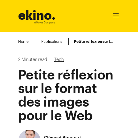
ekino
.
Ouvrir
le
A Havas Company
menu
Home
Publications
Petite réflexion sur le format des images pour le Web
2
Minutes read
Tech
Petite réflexion
sur le format
des images
pour le Web
Clément Stoquart