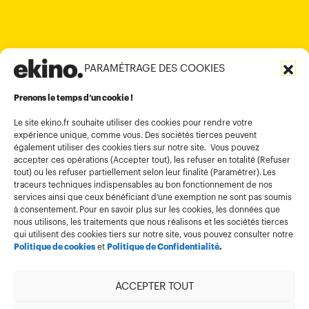
contact@ekino.in
PARAMÉTRAGE DES COOKIES
Informations légales
Conditions générales d’utilisation
Prenons le temps d’un cookie !
Politique de confidentialité
Le site ekino.fr souhaite utiliser des cookies pour rendre votre
expérience unique, comme vous. Des sociétés tierces peuvent
Politique cookies
également utiliser des cookies tiers sur notre site. Vous pouvez
accepter ces opérations (Accepter tout), les refuser en totalité (Refuser
Gestion des cookies
tout) ou les refuser partiellement selon leur finalité (Paramétrer). Les
Index égalité
traceurs techniques indispensables au bon fonctionnement de nos
services ainsi que ceux bénéficiant d’une exemption ne sont pas soumis
à consentement. Pour en savoir plus sur les cookies, les données que
nous utilisons, les traitements que nous réalisons et les sociétés tierces
qui utilisent des cookies tiers sur notre site, vous pouvez consulter notre
Politique de cookies
et
Politique de Confidentialité
.
ACCEPTER TOUT
Membre de