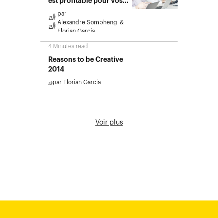
est profitable pour vos
livrables d…
par
Alexandre Sompheng
Florian Garcia
4
Minutes read
Reasons to be Creative
2014
par
Florian Garcia
Voir plus