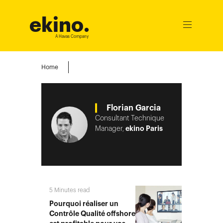
ekino
.
Ouvrir
le
A Havas Company
menu
Home
Florian Garcia
Consultant Technique
Manager,
ekino Paris
5
Minutes read
Pourquoi réaliser un
Contrôle Qualité offshore