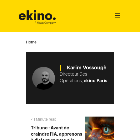
ekino
.
Ouvrir
le
A Havas Company
menu
Home
Karim Vossough
Directeur Des
Opérations,
ekino Paris
< 1
Minute read
Tribune : Avant de
craindre l'IA, apprenons