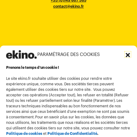
+33 (0)5 57 22 76 60
+33 (0)149 687 365
Murugesh Pallya, Karnataka
Ho-Chi-Minh City
Hong Kong
contact@ekino.fr
contact@ekino.fr
+84909233727
+65 6317 6600
contact@ekino.sg
Bengaluru 560017
contact@ekino.com
+84 28 6670 6050
+852 2590 1800
contact@ekino.com
contact@ekino.vn
+91 (0) 80 4691 9000
contact@ekino.in
PARAMÉTRAGE DES COOKIES
Informations légales
Conditions générales d’utilisation
Prenons le temps d’un cookie !
Politique de confidentialité
Le site ekino.fr souhaite utiliser des cookies pour rendre votre
expérience unique, comme vous. Des sociétés tierces peuvent
Politique cookies
également utiliser des cookies tiers sur notre site. Vous pouvez
accepter ces opérations (Accepter tout), les refuser en totalité (Refuser
Gestion des cookies
tout) ou les refuser partiellement selon leur finalité (Paramétrer). Les
Index égalité
traceurs techniques indispensables au bon fonctionnement de nos
services ainsi que ceux bénéficiant d’une exemption ne sont pas soumis
à consentement. Pour en savoir plus sur les cookies, les données que
nous utilisons, les traitements que nous réalisons et les sociétés tierces
qui utilisent des cookies tiers sur notre site, vous pouvez consulter notre
Politique de cookies
et
Politique de Confidentialité
.