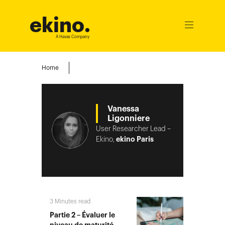
ekino
.
Ouvrir
le
A Havas Company
menu
Home
Vanessa
Ligonniere
User Researcher Lead –
Ekino,
ekino Paris
3
Minutes read
Partie 2 – Évaluer le