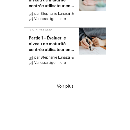
niveau de maturité
centrée utilisateur en
entreprise : comme…
par
Stephanie Lunazzi
Vanessa Ligonniere
3
Minutes read
Partie 1 – Évaluer le
niveau de maturité
centrée utilisateur en
entreprise : pourq…
par
Stephanie Lunazzi
Vanessa Ligonniere
Voir plus