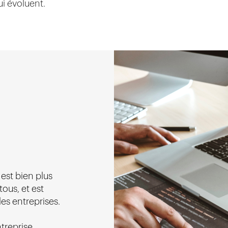
i évoluent.
st bien plus
tous, et est
es entreprises.
treprise