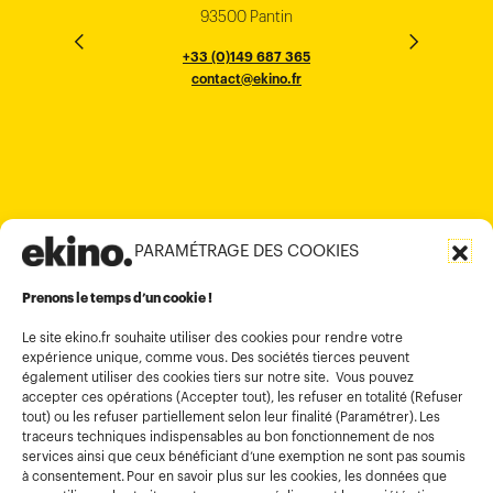
33000 Bordeaux
93500 Pantin
NEW YORK
THE EMPORIUM, 3rd Floor
25F, Paul Y. Centre 51
124, Surya Chambers
80 Robinson Road
10016
184 Le Dai Hanh, Phu Tho Ward
6th Floor, HAL Old Airport Rd
Hung To Rd, Kwan Tong
Singapore 068898
+33 (0)5 57 22 76 60
+33 (0)149 687 365
Murugesh Pallya, Karnataka
Ho-Chi-Minh City
Hong Kong
contact@ekino.fr
contact@ekino.fr
+84909233727
+65 6317 6600
contact@ekino.sg
Bengaluru 560017
contact@ekino.com
+84 28 6670 6050
+852 2590 1800
contact@ekino.com
contact@ekino.vn
+91 (0) 80 4691 9000
contact@ekino.in
PARAMÉTRAGE DES COOKIES
Informations légales
Conditions générales d’utilisation
Prenons le temps d’un cookie !
Politique de confidentialité
Le site ekino.fr souhaite utiliser des cookies pour rendre votre
expérience unique, comme vous. Des sociétés tierces peuvent
Politique cookies
également utiliser des cookies tiers sur notre site. Vous pouvez
accepter ces opérations (Accepter tout), les refuser en totalité (Refuser
Gestion des cookies
tout) ou les refuser partiellement selon leur finalité (Paramétrer). Les
Index égalité
traceurs techniques indispensables au bon fonctionnement de nos
services ainsi que ceux bénéficiant d’une exemption ne sont pas soumis
à consentement. Pour en savoir plus sur les cookies, les données que