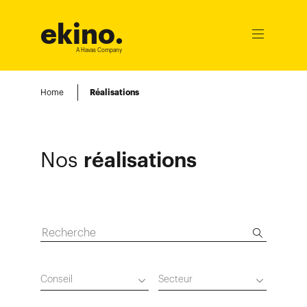
ekino
.
Ouvrir
le
A Havas Company
menu
Home
Réalisations
Nos
réalisations
Conseil
Secteur