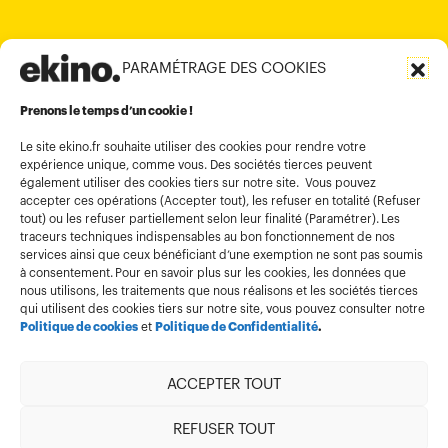
PARAMÉTRAGE DES COOKIES
Informations légales
Conditions générales d’utilisation
Prenons le temps d’un cookie !
Politique de confidentialité
Le site ekino.fr souhaite utiliser des cookies pour rendre votre
expérience unique, comme vous. Des sociétés tierces peuvent
Politique cookies
également utiliser des cookies tiers sur notre site. Vous pouvez
accepter ces opérations (Accepter tout), les refuser en totalité (Refuser
Gestion des cookies
tout) ou les refuser partiellement selon leur finalité (Paramétrer). Les
Index égalité
traceurs techniques indispensables au bon fonctionnement de nos
services ainsi que ceux bénéficiant d’une exemption ne sont pas soumis
à consentement. Pour en savoir plus sur les cookies, les données que
nous utilisons, les traitements que nous réalisons et les sociétés tierces
qui utilisent des cookies tiers sur notre site, vous pouvez consulter notre
Politique de cookies
et
Politique de Confidentialité
.
ACCEPTER TOUT
Membre de
REFUSER TOUT