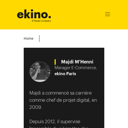
ekino
.
Ouvrir
le
A Havas Company
menu
Home
Majdi M'Henni
Manager E-Commerce,
ekino Paris
Majdi a commencé sa carrière
comme chef de projet digital, en
2009.
Depuis 2012, il supervise