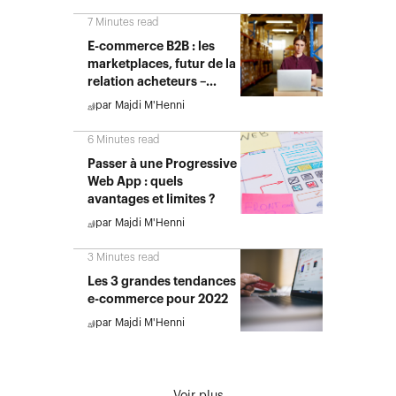
7
Minutes read
E-commerce B2B : les
marketplaces, futur de la
relation acheteurs –
fournisseurs ?
par
Majdi M'Henni
6
Minutes read
Passer à une Progressive
Web App : quels
avantages et limites ?
par
Majdi M'Henni
3
Minutes read
Les 3 grandes tendances
e-commerce pour 2022
par
Majdi M'Henni
Voir plus