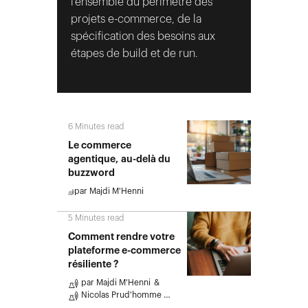
l’ensemble du périmètre des
projets e-commerce, de la
spécification des besoins aux
étapes de build et de run.
6
Minutes read
Le commerce
agentique, au-delà du
buzzword
par
Majdi M'Henni
5
Minutes read
Comment rendre votre
plateforme e-commerce
résiliente ?
par
Majdi M'Henni
Nicolas Prud'homme
…