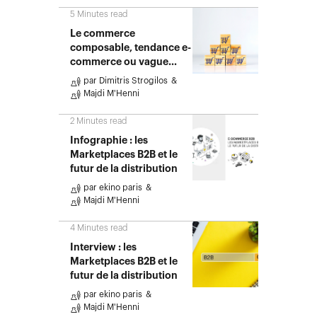
5
Minutes read
Le commerce
composable, tendance e-
commerce ou vague
éphémère ?
par
Dimitris Strogilos
Majdi M'Henni
2
Minutes read
Infographie : les
Marketplaces B2B et le
futur de la distribution
par
ekino paris
Majdi M'Henni
4
Minutes read
Interview : les
Marketplaces B2B et le
futur de la distribution
par
ekino paris
Majdi M'Henni