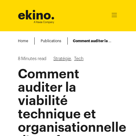
ekino
.
Ouvrir
le
A Havas Company
menu
Home
Publications
Comment auditer la viabilité technique et organisationnelle d’une future acquisition ?
8
Minutes read
Stratégie
,
Tech
Comment
auditer la
viabilité
technique et
organisationnelle