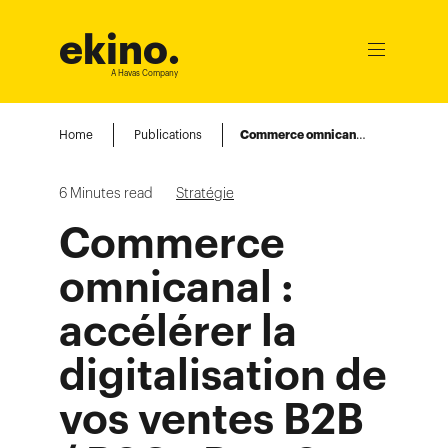
ekino
.
Ouvrir
le
A Havas Company
menu
Home
Publications
Commerce omnicanal : accélérer la digitalisation de vos ventes B2B / B2C – Part 2
6
Minutes read
Stratégie
Commerce
omnicanal :
accélérer la
digitalisation de
vos ventes B2B