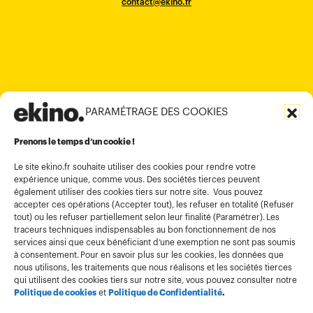
contact@ekino.fr
contact@ekino.fr
+84909233727
+65 6317 6600
contact@ekino.sg
Bengaluru 560017
contact@ekino.com
+84 28 6670 6050
+852 2590 1800
contact@ekino.com
contact@ekino.vn
+91 (0) 80 4691 9000
contact@ekino.in
PARAMÉTRAGE DES COOKIES
Informations légales
Conditions générales d’utilisation
Prenons le temps d’un cookie !
Politique de confidentialité
Le site ekino.fr souhaite utiliser des cookies pour rendre votre
expérience unique, comme vous. Des sociétés tierces peuvent
Politique cookies
également utiliser des cookies tiers sur notre site. Vous pouvez
accepter ces opérations (Accepter tout), les refuser en totalité (Refuser
Gestion des cookies
tout) ou les refuser partiellement selon leur finalité (Paramétrer). Les
Index égalité
traceurs techniques indispensables au bon fonctionnement de nos
services ainsi que ceux bénéficiant d’une exemption ne sont pas soumis
à consentement. Pour en savoir plus sur les cookies, les données que
nous utilisons, les traitements que nous réalisons et les sociétés tierces
qui utilisent des cookies tiers sur notre site, vous pouvez consulter notre
Politique de cookies
et
Politique de Confidentialité
.