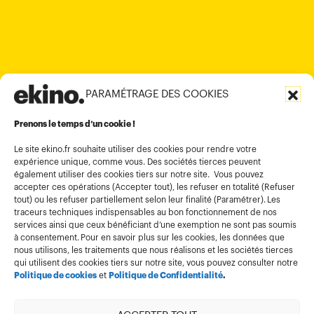
+84 28 6670 6050
+852 2590 1800
contact@ekino.com
contact@ekino.vn
+91 (0) 80 4691 9000
contact@ekino.in
PARAMÉTRAGE DES COOKIES
Informations légales
Conditions générales d’utilisation
Prenons le temps d’un cookie !
Politique de confidentialité
Le site ekino.fr souhaite utiliser des cookies pour rendre votre
expérience unique, comme vous. Des sociétés tierces peuvent
Politique cookies
également utiliser des cookies tiers sur notre site. Vous pouvez
accepter ces opérations (Accepter tout), les refuser en totalité (Refuser
Gestion des cookies
tout) ou les refuser partiellement selon leur finalité (Paramétrer). Les
Index égalité
traceurs techniques indispensables au bon fonctionnement de nos
services ainsi que ceux bénéficiant d’une exemption ne sont pas soumis
à consentement. Pour en savoir plus sur les cookies, les données que
nous utilisons, les traitements que nous réalisons et les sociétés tierces
qui utilisent des cookies tiers sur notre site, vous pouvez consulter notre
Politique de cookies
et
Politique de Confidentialité
.