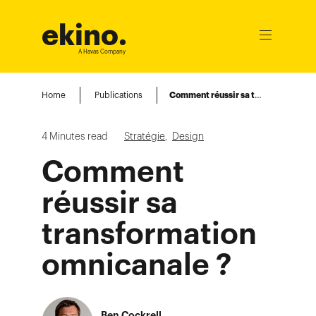
ekino
.
Ouvrir
le
A Havas Company
menu
Home
Publications
Comment réussir sa transformation omnicanale ?
4
Minutes read
Stratégie
,
Design
Comment
réussir sa
transformation
omnicanale ?
Ben Cockrell