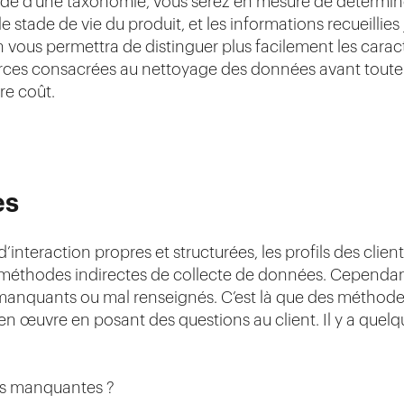
ide d’une taxonomie, vous serez en mesure de déterminer l
 le stade de vie du produit, et les informations recueillie
 vous permettra de distinguer plus facilement les caract
ources consacrées au nettoyage des données avant toute 
re coût.
es
’interaction propres et structurées, les profils des clie
s méthodes indirectes de collecte de données. Cependant
anquants ou mal renseignés. C’est là que des méthodes
n œuvre en posant des questions au client. Il y a quelq
és manquantes ?