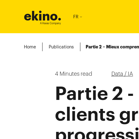
ekino
.
FR
A Havas Company
Home
Publications
Partie 2 – Mieux comprend
4
Minutes read
Data / IA
Partie 2 
clients g
progressi