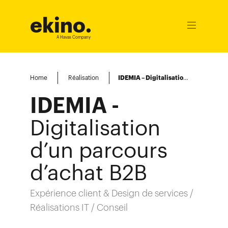
ekino
.
Ouvrir
le
A Havas Company
menu
Home
Réalisation
IDEMIA – Digitalisation d’un parcours d’achat B2B
IDEMIA -
Digitalisation
d’un parcours
d’achat B2B
Expérience client & Design de services /
Réalisations IT / Conseil