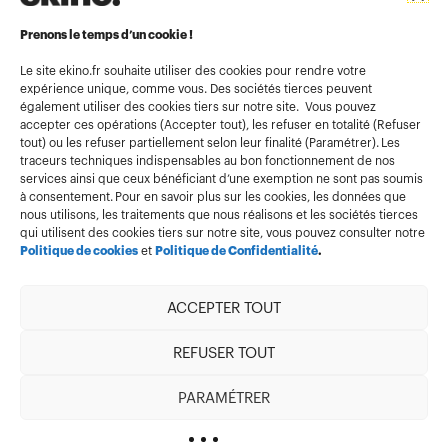
Informations légales
Conditions générales d’utilisation
Prenons le temps d’un cookie !
Politique de confidentialité
Le site ekino.fr souhaite utiliser des cookies pour rendre votre
expérience unique, comme vous. Des sociétés tierces peuvent
Politique cookies
également utiliser des cookies tiers sur notre site. Vous pouvez
accepter ces opérations (Accepter tout), les refuser en totalité (Refuser
Gestion des cookies
tout) ou les refuser partiellement selon leur finalité (Paramétrer). Les
Index égalité
traceurs techniques indispensables au bon fonctionnement de nos
services ainsi que ceux bénéficiant d’une exemption ne sont pas soumis
à consentement. Pour en savoir plus sur les cookies, les données que
nous utilisons, les traitements que nous réalisons et les sociétés tierces
qui utilisent des cookies tiers sur notre site, vous pouvez consulter notre
Politique de cookies
et
Politique de Confidentialité
.
ACCEPTER TOUT
Membre de
REFUSER TOUT
PARAMÉTRER