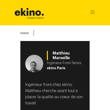
ekino
.
Ouvrir
le
A Havas Company
menu
Home
Matthieu
Marseille
Ingénieur Front Senior,
ekino Paris
Ingénieur front chez ekino,
Matthieu cherche avant tout à
placer la qualité au coeur de son
travail.