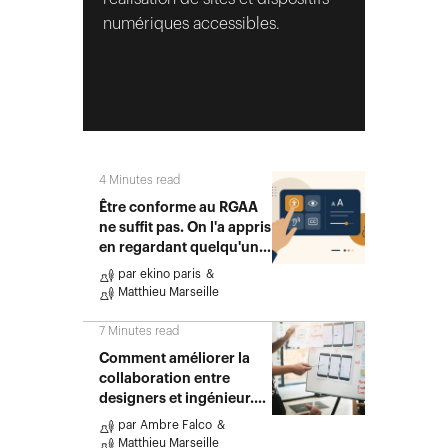
numériques accessibles.
4
Minutes read
Être conforme au RGAA
ne suffit pas. On l'a appris
en regardant quelqu'un
utiliser…
par
ekino paris
Matthieu Marseille
7
Minutes read
Comment améliorer la
collaboration entre
designers et ingénieur.es
?
par
Ambre Falco
Matthieu Marseille