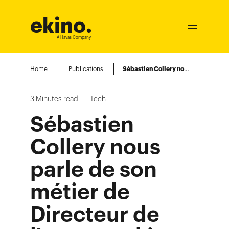
ekino
.
Ouvrir
le
A Havas Company
menu
Home
Publications
Sébastien Collery nous parle de son métier de Directeur de l’agence ekino Bordeaux
3
Minutes read
Tech
Sébastien
Collery nous
parle de son
métier de
Directeur de