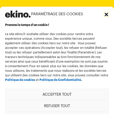
PARAMÉTRAGE DES COOKIES
Informations légales
Conditions générales d’utilisation
Prenons le temps d’un cookie !
Politique de confidentialité
Le site ekino.fr souhaite utiliser des cookies pour rendre votre
expérience unique, comme vous. Des sociétés tierces peuvent
Politique cookies
également utiliser des cookies tiers sur notre site. Vous pouvez
accepter ces opérations (Accepter tout), les refuser en totalité (Refuser
Gestion des cookies
tout) ou les refuser partiellement selon leur finalité (Paramétrer). Les
Index égalité
traceurs techniques indispensables au bon fonctionnement de nos
services ainsi que ceux bénéficiant d’une exemption ne sont pas soumis
à consentement. Pour en savoir plus sur les cookies, les données que
nous utilisons, les traitements que nous réalisons et les sociétés tierces
qui utilisent des cookies tiers sur notre site, vous pouvez consulter notre
Politique de cookies
et
Politique de Confidentialité
.
ACCEPTER TOUT
Membre de
REFUSER TOUT