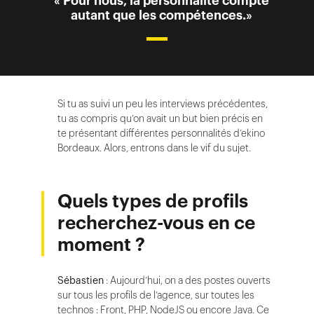
« Pour nous, la personnalité compte
autant que les compétences.»
Si tu as suivi un peu les interviews précédentes,
tu as compris qu’on avait un but bien précis en
te présentant différentes personnalités d’ekino
Bordeaux. Alors, entrons dans le vif du sujet.
Quels types de profils
recherchez-vous en ce
moment ?
Sébastien
: Aujourd’hui, on a des postes ouverts
sur tous les profils de l’agence, sur toutes les
technos : Front, PHP, NodeJS ou encore Java. Ce