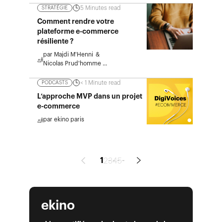
5
Minutes read
STRATÉGIE
Comment rendre votre
plateforme e-commerce
résiliente ?
par
Majdi M'Henni
Nicolas Prud'homme
...
< 1
Minute read
PODCASTS
L’approche MVP dans un projet
e-commerce
par
ekino paris
1
2
3
4
5
Prev
Next
ekino