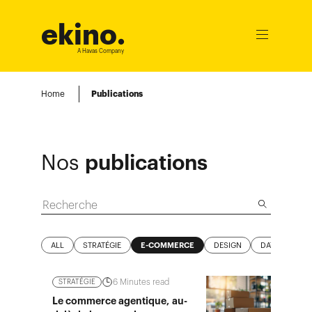
ekino
.
Ouvrir
le
A Havas Company
menu
Home
Publications
Nos
publications
ALL
STRATÉGIE
E-COMMERCE
DESIGN
DATA / IA
6
Minutes read
STRATÉGIE
Le commerce agentique, au-