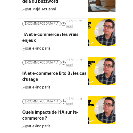
delà du buzzword
par
Majdi M'Henni
< 1
Minute
E-COMMERCE DATA / IA
read
IA et e-commerce : les vrais
enjeux
par
ekino paris
< 1
Minute
E-COMMERCE DATA / IA
read
IA et e-commerce B to B : les cas
d’usage
par
ekino paris
< 1
Minute
E-COMMERCE DATA / IA
read
Quels impacts de l’IA sur l’e-
commerce ?
par
ekino paris