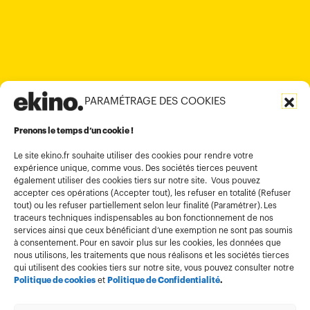
Bengaluru 560017
contact@ekino.com
+84 28 6670 6050
+852 2590 1800
contact@ekino.com
contact@ekino.vn
+91 (0) 80 4691 9000
contact@ekino.in
PARAMÉTRAGE DES COOKIES
Informations légales
Conditions générales d’utilisation
Prenons le temps d’un cookie !
Politique de confidentialité
Le site ekino.fr souhaite utiliser des cookies pour rendre votre
expérience unique, comme vous. Des sociétés tierces peuvent
Politique cookies
également utiliser des cookies tiers sur notre site. Vous pouvez
accepter ces opérations (Accepter tout), les refuser en totalité (Refuser
Gestion des cookies
tout) ou les refuser partiellement selon leur finalité (Paramétrer). Les
Index égalité
traceurs techniques indispensables au bon fonctionnement de nos
services ainsi que ceux bénéficiant d’une exemption ne sont pas soumis
à consentement. Pour en savoir plus sur les cookies, les données que
nous utilisons, les traitements que nous réalisons et les sociétés tierces
qui utilisent des cookies tiers sur notre site, vous pouvez consulter notre
Politique de cookies
et
Politique de Confidentialité
.