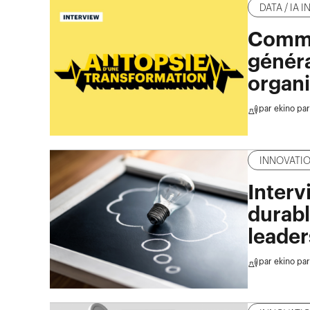
DATA / IA 
Comme
généra
organi
par
ekino par
INNOVATI
Interv
durabl
leader
par
ekino par