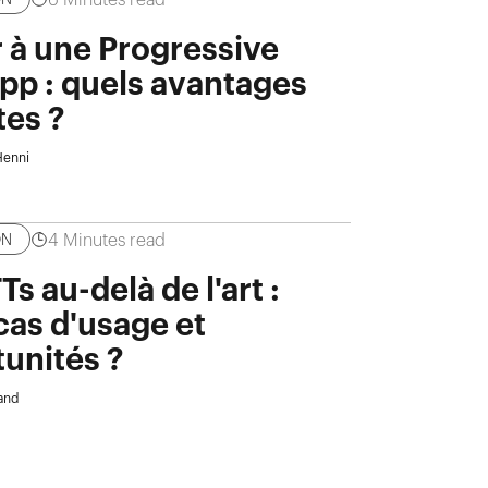
 à une Progressive
p : quels avantages
tes ?
Henni
4
Minutes read
ON
s au-delà de l'art :
cas d'usage et
unités ?
and