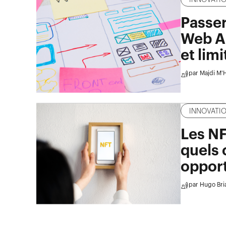
Passer
Web Ap
et limi
par
Majdi M'
INNOVATI
Les NFT
quels 
opport
par
Hugo Bri