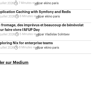
7
Minutes read
juillet 2026
par
ekino paris
plication Caching with Symfony and Redis
6
Minutes read
juillet 2026
par
ekino paris
 fromage, des imprévus et beaucoup de bénévolat
ur faire vivre l’AFUP Day
5
Minutes read
juillet 2026
par
Vladislav Solntsev
ploring Nix for enterprise teams
8
Minutes read
juillet 2026
par
ekino paris
ler sur Medium