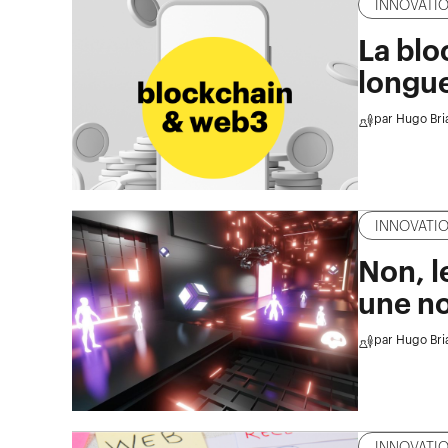
INNOVATI
La blo
longue
par
Hugo Bri
INNOVATI
Non, l
une no
par
Hugo Bri
INNOVATI