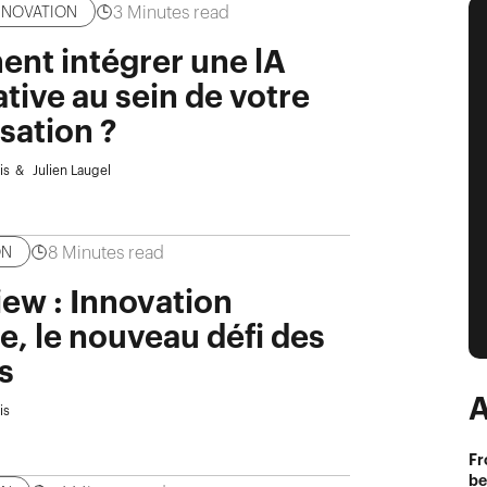
3
Minutes read
INNOVATION
nt intégrer une lA
tive au sein de votre
sation ?
is
Julien Laugel
8
Minutes read
ON
iew : Innovation
e, le nouveau défi des
s
A
is
Fr
be