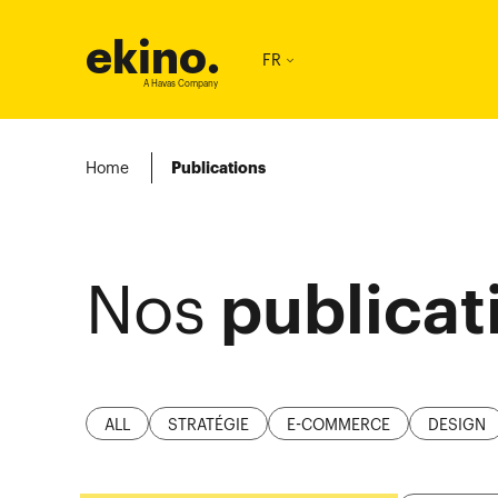
ekino
.
FR
A Havas Company
Home
Publications
publicat
Nos
ALL
STRATÉGIE
E-COMMERCE
DESIGN