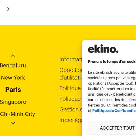
Next
Chi-Minh City
Bordeaux
Hong Kong
Informations légales
Prenons le temps d’un cook
Bengaluru
Conditions générales
Le site ekino.fr souhaite u
New York
d’utilisation
sociétés tierces peuvent éga
opérations (Accepter tout), l
Politique de confidentialité
Paris
finalité (Paramétrer). Les 
ainsi que ceux bénéficiant 
Politique cookies
sur les cookies, les données
Singapore
tierces qui utilisent des coo
Gestion des cookies
et
Politique de Confidentia
Chi-Minh City
Index égalité
Bordeaux
ACCEPTER TOUT