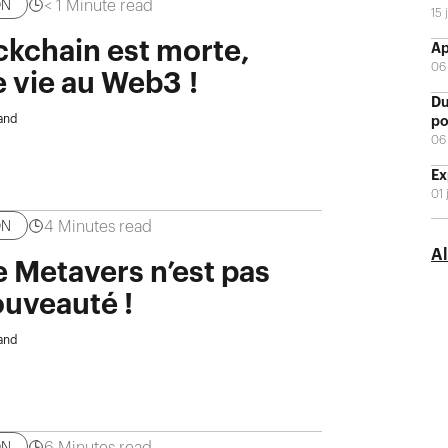
< 1
Minute read
ON
15 
ckchain est morte,
Ap
06 
 vie au Web3 !
Du
and
po
06 
Ex
01 
4
Minutes read
ON
Al
e Metavers n’est pas
uveauté !
and
6
Minutes read
ON